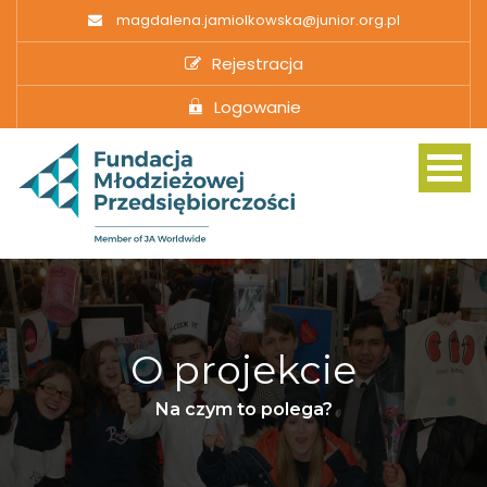
magdalena.jamiolkowska@junior.org.pl
Rejestracja
Logowanie
The Challenge
O projekcie
10X from Home
Na czym to polega?
Curriculum Relevance