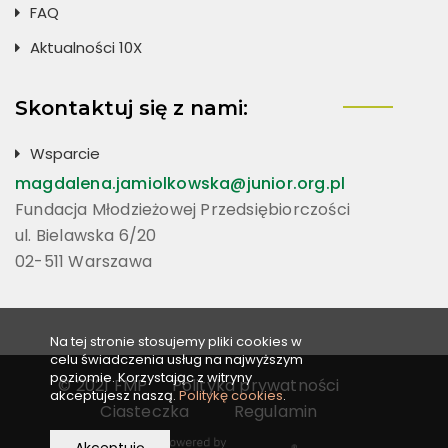
FAQ
Aktualności 10X
Skontaktuj się z nami:
Wsparcie
magdalena.jamiolkowska@junior.org.pl
Fundacja Młodzieżowej Przedsiębiorczości
ul. Bielawska 6/20
02-511 Warszawa
Na tej stronie stosujemy pliki cookies w
celu świadczenia usług na najwyższym
poziomie. Korzystając z witryny
© 2021 FMP
Polityka prywatności
akceptujesz naszą.
Politykę cookies
.
Ciasteczka
Regulamin