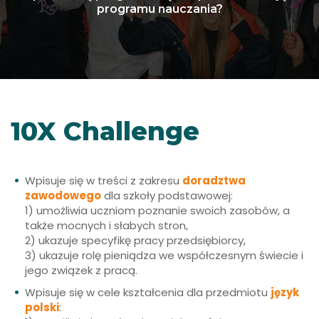
programu nauczania?
Skills Development
10X Challenge
Wpisuje się w treści z zakresu
doradztwa
zawodowego
dla szkoły podstawowej:
1) umożliwia uczniom poznanie swoich zasobów, a
także mocnych i słabych stron,
2) ukazuje specyfikę pracy przedsiębiorcy,
3) ukazuje rolę pieniądza we współczesnym świecie i
jego związek z pracą.
Wpisuje się w cele kształcenia dla przedmiotu
język
polski
: