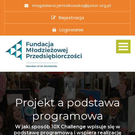
magdalena.jamiolkowska@junior.org.pl
Rejestracja
Logowanie
The Challenge
Projekt a podstawa
10X from Home
programowa
Curriculum Relevance
W jaki sposób 10X Challenge wpisuje się w
podstawę programową i wspiera realizację